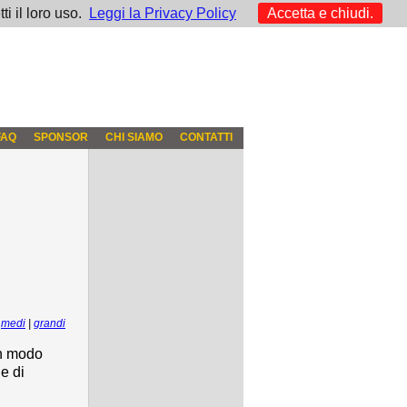
i il loro uso.
Leggi la Privacy Policy
Accetta e chiudi.
FAQ
SPONSOR
CHI SIAMO
CONTATTI
|
medi
|
grandi
in modo
e di