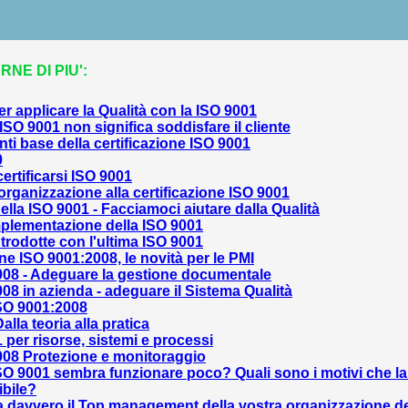
NE DI PIU':
er applicare la Qualità con la ISO 9001
 ISO 9001 non significa soddisfare il cliente
nti base della certificazione ISO 9001
0
certificarsi ISO 9001
organizzazione alla certificazione ISO 9001
della ISO 9001 - Facciamoci aiutare dalla Qualità
mplementazione della ISO 9001
ntrodotte con l'ultima ISO 9001
one ISO 9001:2008, le novità per le PMI
008 - Adeguare la gestione documentale
08 in azienda - adeguare il Sistema Qualità
SO 9001:2008
alla teoria alla pratica
 per risorse, sistemi e processi
008 Protezione e monitoraggio
SO 9001 sembra funzionare poco? Quali sono i motivi che l
ibile?
 davvero il Top management della vostra organizzazione de