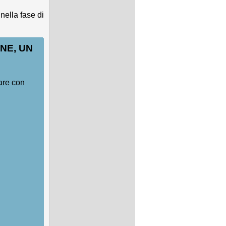
nella fase di
NE, UN
are con