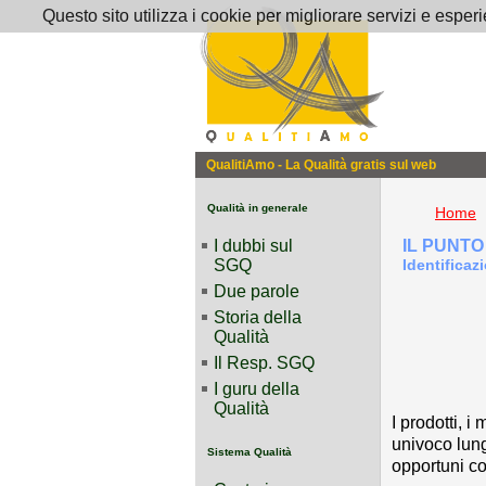
Questo sito utilizza i cookie per migliorare servizi e esper
QualitiAmo - La Qualità gratis sul web
Qualità in generale
Home
I dubbi sul
IL PUNTO
SGQ
Identificazi
Due parole
Storia della
Qualità
Il Resp. SGQ
I guru della
Qualità
I prodotti, 
univoco lung
Sistema Qualità
opportuni cod