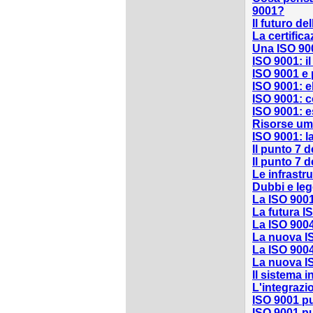
9001?
Il futuro d
La certific
Una ISO 900
ISO 9001: i
ISO 9001 e 
ISO 9001: e
ISO 9001: c
ISO 9001: e
Risorse uma
ISO 9001: l
Il punto 7 d
Il punto 7 d
Le infrastr
Dubbi e leg
La ISO 90
La futura I
La ISO 90
La nuova I
La ISO 900
La nuova I
Il sistema i
L'integrazio
ISO 9001 pu
ISO 9001 pu