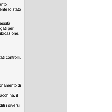
anto
ente lo stato
cessità
gati per
’ubicazione.
ati controlli,
gionamento di
acchina, il
iti i diversi