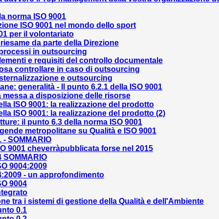
ella norma ISO 9001
azione ISO 9001 nel mondo dello sport
1 per il volontariato
l riesame da parte della Direzione
processi in outsourcing
lementi e requisiti del controllo documentale
osa controllare in caso di outsourcing
sternalizzazione e outsourcing
ne: generalità - Il punto 6.2.1 della ISO 9001
a messa a disposizione delle risorse
ella ISO 9001: la realizzazione del prodotto
ella ISO 9001: la realizzazione del prodotto (2)
utture: il punto 6.3 della norma ISO 9001
gende metropolitane su Qualità e ISO 9001
01 - SOMMARIO
SO 9001 cheverràpubblicata forse nel 2015
04 SOMMARIO
SO 9004:2009
4:2009 - un approfondimento
SO 9004
ntegrato
ne tra i sistemi di gestione della Qualità e dell'Ambiente
nto 0.1
nto 0.2