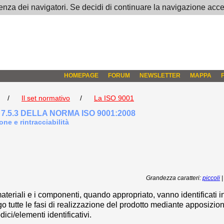
ienza dei navigatori. Se decidi di continuare la navigazione accett
HOMEPAGE
FORUM
NEWSLETTER
MAPPA
/
Il set normativo
/
La ISO 9001
 7.5.3 DELLA NORMA ISO 9001:2008
one e rintracciabilità
Grandezza caratteri:
piccoli
i materiali e i componenti, quando appropriato, vanno identificati 
o tutte le fasi di realizzazione del prodotto mediante apposizion
ici/elementi identificativi.