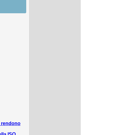
a rendono
lla ISO