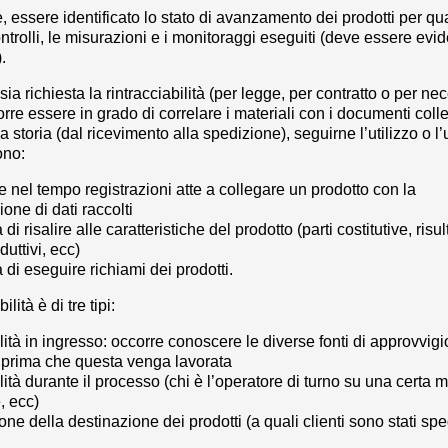
e, essere identificato lo stato di avanzamento dei prodotti per qu
ontrolli, le misurazioni e i monitoraggi eseguiti (deve essere evid
.
ia richiesta la rintracciabilità (per legge, per contratto o per ne
orre essere in grado di correlare i materiali con i documenti colle
la storia (dal ricevimento alla spedizione), seguirne l’utilizzo o l
ono:
 nel tempo registrazioni atte a collegare un prodotto con la
ne di dati raccolti
 di risalire alle caratteristiche del prodotto (parti costitutive, risult
uttivi, ecc)
à di eseguire richiami dei prodotti.
ilità è di tre tipi:
bilità in ingresso: occorre conoscere le diverse fonti di approvvi
 prima che questa venga lavorata
ilità durante il processo (chi è l’operatore di turno su una certa m
, ecc)
ione della destinazione dei prodotti (a quali clienti sono stati sped