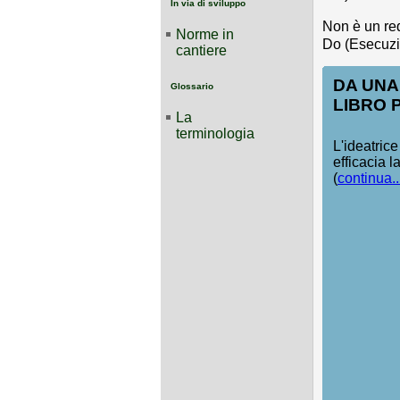
In via di sviluppo
Non è un req
Norme in
Do (Esecuzi
cantiere
DA UNA
Glossario
LIBRO 
La
terminologia
L'ideatric
efficacia l
(
continua..