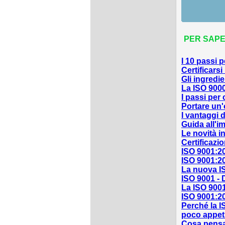
PER SAPER
I 10 passi p
Certificarsi
Gli ingredie
La ISO 900
I passi per 
Portare un'
I vantaggi 
Guida all'i
Le novità i
Certificazi
ISO 9001:2
ISO 9001:20
La nuova I
ISO 9001 - D
La ISO 9001
ISO 9001:2
Perché la I
poco appet
Cosa pensa