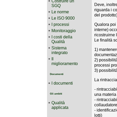
Costruire un
Deve, inoltr
SGQ
riguarda i c
Le norme
del prodotto)
Le ISO 9000
I processi
Qualora poi s
interne) occ
Monitoraggio
ricostruirne 
I costi della
Le finalità s
Qualità
Sistema
1) mantenere
integrato
documentazio
Il
2) possibilità
miglioramento
processi prod
3) possibilit
Documenti
La rintracciab
I documenti
- rintraccia
Gli ambiti
una materia
- rintracciab
Qualità
collaudatore
applicata
- identificaz
lotti)