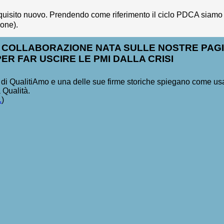
uisito nuovo. Prendendo come riferimento il ciclo PDCA siamo 
one).
 COLLABORAZIONE NATA SULLE NOSTRE PAGI
PER FAR USCIRE LE PMI DALLA CRISI
e di QualitiAmo e una delle sue firme storiche spiegano come us
a Qualità.
.
)