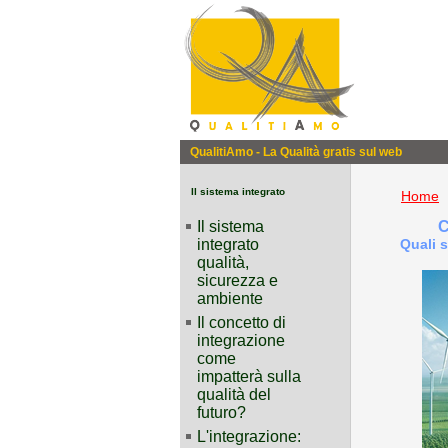
QualitiAmo - La Qualità gratis sul web
Il sistema integrato
Home
Il sistema
C
integrato
Quali 
qualità,
sicurezza e
ambiente
Il concetto di
integrazione
come
impatterà sulla
qualità del
futuro?
L'integrazione: