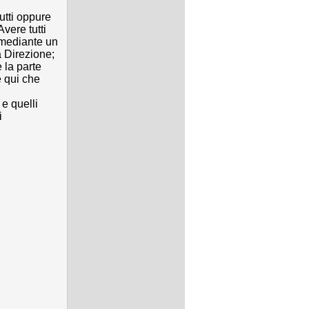
utti oppure
Avere tutti
i mediante un
a Direzione;
è la parte
 qui che
e quelli
i