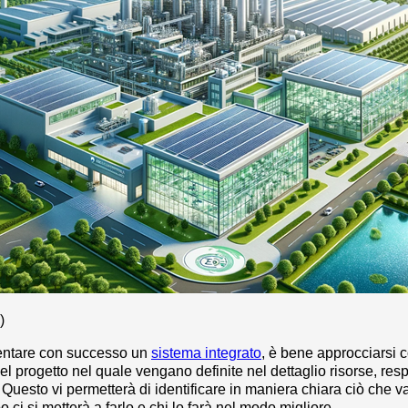
)
ntare con successo un
sistema integrato
, è bene approcciarsi 
del progetto nel quale vengano definite nel dettaglio risorse, res
 Questo vi permetterà di identificare in maniera chiara ciò che va
 ci si metterà a farlo e chi lo farà nel modo migliore.