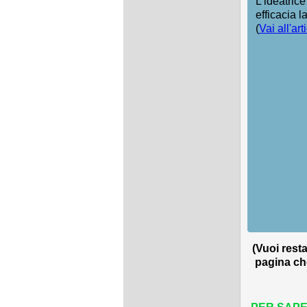
L’ideatric
efficacia l
(
Vai all'ar
(Vuoi rest
pagina che