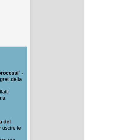
processi
" -
greti della
fatti
rma
a del
 uscire le