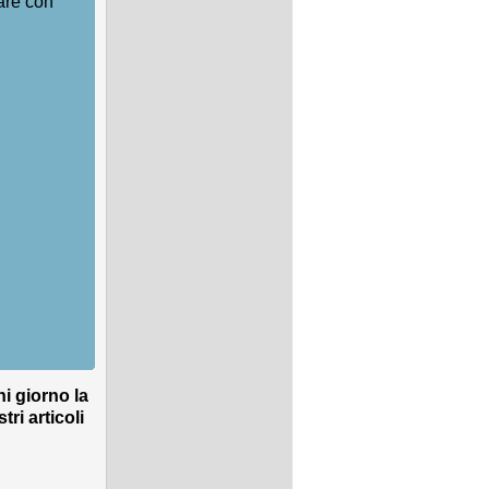
are con
ni giorno la
ri articoli