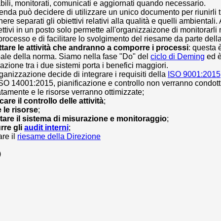
bili, monitorati, comunicati e aggiornati quando necessario.
enda può decidere di utilizzare un unico documento per riunirli t
re separati gli obiettivi relativi alla qualità e quelli ambientali. 
iettivi in un posto solo permette all'organizzaizone di monitorarl
processo e di facilitare lo svolgimento del riesame da parte dell
tare le attività che andranno a comporre i processi
: questa 
pale della norma. Siamo nella fase "Do" del
ciclo di Deming
ed è
razione tra i due sistemi porta i benefici maggiori.
rganizzazione decide di integrare i requisiti della
ISO 9001:2015
ISO 14001:2015, pianificazione e controllo non verranno condott
tamente e le risorse verranno ottimizzate;
care il controllo delle attività
;
e le risorse
;
are il sistema di misurazione e monitoraggio
;
rre gli
audit interni
;
are il
riesame della Direzione
)