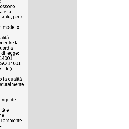
;
possono
ate, a
tante, però,
un modello
alità
 mentre la
guardia
i di legge;
 14001
a ISO 14001
irli (i
o la qualità
naturalmente
tringente
ità e
ne;
er l'ambiente
a,