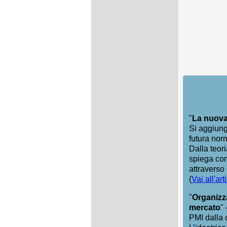
"
La nuova 
Si aggiunge
futura nor
Dalla teori
spiega com
attraverso 
(
Vai all'ar
"
Organizza
mercato
"
PMI dalla c