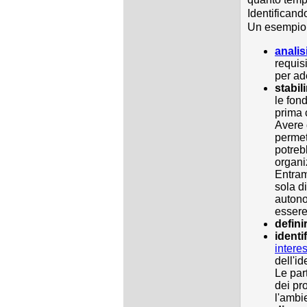
Identificand
Un esempio d
analis
requis
per ad
stabil
le fon
prima 
Avere 
permet
potreb
organi
Entram
sola d
autono
essere
definir
identi
intere
dell'i
Le par
dei pro
l'ambie