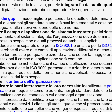
o in questo modo le attività, potrete
integrare fin da subito quell
i pianificazione potrebbe comprendere le seguenti attività:
i dei gap
- il modo migliore per condurla è quello di determinare
iti di entrambi gli standard siano già stati implementati e cosa oc
eguarsi alla nuova versione delle due norme;
ire il campo di applicazione del sistema integrato
: per iniziar
damenta del sistema integrato, l'organizzazione deve determin
cosa lo scopo, cioè a quali processi ed ambiti si applichi.
due sistemi separati, uno per la
ISO 9001
e un altro per la
ISO 
terebbe di avere due campi di applicazione differenti e questo - 
be tornare utile per qualche azienda anche se per la maggioran
zzazioni il campo di applicazione sarà comune.
be le norme richiedono che il campo di apllicazione sia docum
ifferenza è che la ISO 9001 permette alle aziende di determinare
mia quali requisiti della norma non siano applicabili e possan
 esclusi dal loro scopo;
e il
contesto dell'organizzazione
;
ficare le parti interessate e le loro necessità
: identificare le
par
ssate
è un requisito comune ad entrambi gli standard dato che fa
dentificazione del contesto in cui opera ogni organizzazione.
ti interessate da identificare sono quelle che hanno a che fare c
dotti e dei servizi, i clienti, gli utenti, quelle che si preoccupano
nte, quelle che controllano che vengano rispettati i requisiti di 