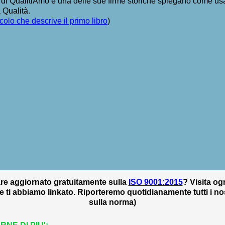
e di QualitiAmo e una delle sue firme storiche spiegano come us
a Qualità.
ticolo che descrive il primo libro
)
are aggiornato gratuitamente sulla
ISO 9001:2015
? Visita og
 ti abbiamo linkato. Riporteremo quotidianamente tutti i nost
sulla norma)