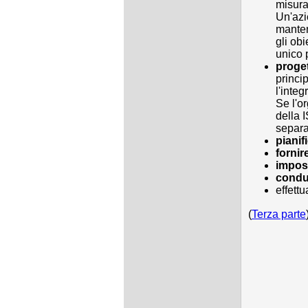
misura
Un'azi
mantene
gli ob
unico 
proget
princi
l'integ
Se l'o
della 
separa
pianifi
fornir
impost
condu
effettu
(
Terza parte