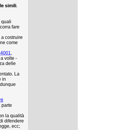
e simili
.
 quali
corra fare
e a costruire
arne come
14001
,
a volte -
za delle
entato. La
 in
o dunque
ti
 parte
on la qualità
 di difendere
legge, ecc;