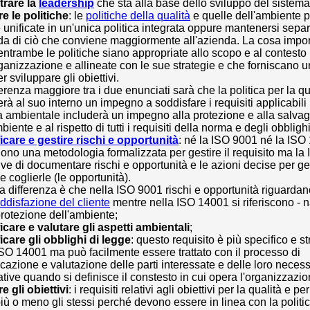
trare la
leadership
che sta alla base dello sviluppo del sistema
re le politiche
: le
politiche della qualità
e quelle dell'ambiente 
 unificate in un'unica politica integrata oppure mantenersi separ
a di ciò che conviene maggiormente all'azienda. La cosa impor
entrambe le politiche siano appropriate allo scopo e al contesto
rganizzazione e allineate con le sue strategie e che forniscano 
er sviluppare gli obiettivi.
ferenza maggiore tra i due enunciati sarà che la politica per la qu
erà al suo interno un impegno a soddisfare i requisiti applicabili
ca ambientale includerà un impegno alla protezione e alla salva
biente e al rispetto di tutti i requisiti della norma e degli obbligh
ficare e gestire rischi e opportunità
: né la ISO 9001 né la ISO
dono una metodologia formalizzata per gestire il requisito ma l
ve di documentare rischi e opportunità e le azioni decise per gest
 e coglierle (le opportunità).
ra differenza è che nella ISO 9001 rischi e opportunità riguardan
ddisfazione del cliente
mentre nella ISO 14001 si riferiscono - 
 protezione dell'ambiente;
ficare e valutare gli aspetti ambientali
;
ficare gli obblighi di legge
: questo requisito è più specifico e s
ISO 14001 ma può facilmente essere trattato con il processo di
ficazione e valutazione delle parti interessate e delle loro necess
ative quando si definisce il constesto in cui opera l'organizzazio
re gli obiettivi
: i requisiti relativi agli obiettivi per la qualità e p
iù o meno gli stessi perché devono essere in linea con la politic