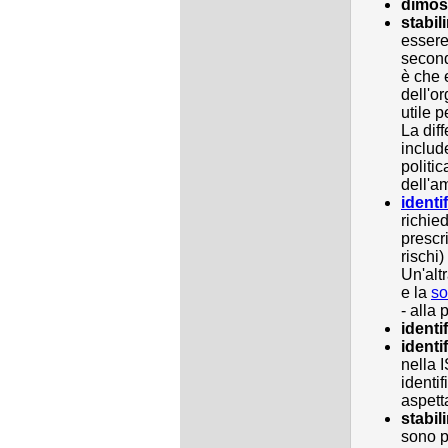
dimos
stabili
essere
second
è che 
dell'o
utile p
La dif
includ
politi
dell'am
identi
richie
prescri
rischi)
Un'alt
e la
so
- alla
identi
identi
nella 
identi
aspett
stabili
sono p