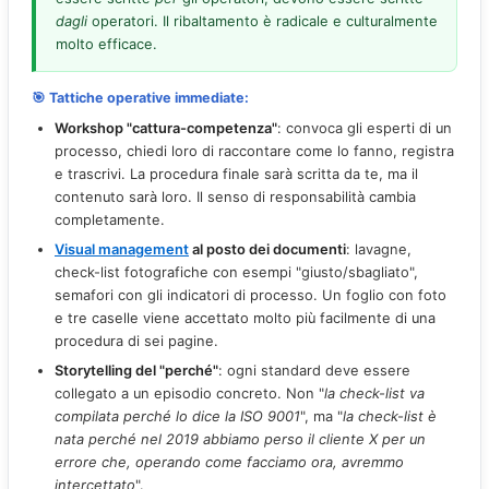
dagli
operatori. Il ribaltamento è radicale e culturalmente
molto efficace.
🎯 Tattiche operative immediate:
Workshop "cattura-competenza"
: convoca gli esperti di un
processo, chiedi loro di raccontare come lo fanno, registra
e trascrivi. La procedura finale sarà scritta da te, ma il
contenuto sarà loro. Il senso di responsabilità cambia
completamente.
Visual management
al posto dei documenti
: lavagne,
check-list fotografiche con esempi "giusto/sbagliato",
semafori con gli indicatori di processo. Un foglio con foto
e tre caselle viene accettato molto più facilmente di una
procedura di sei pagine.
Storytelling del "perché"
: ogni standard deve essere
collegato a un episodio concreto. Non "
la check-list va
compilata perché lo dice la ISO 9001
", ma "
la check-list è
nata perché nel 2019 abbiamo perso il cliente X per un
errore che, operando come facciamo ora, avremmo
intercettato
".