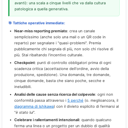
avanti): una scala a cinque livelli che va dalla cultura
patologica a quella generativa.
🎯 Tattiche operative immediate:
Near-miss reporting premiato
: crea un canale
semplicissimo (anche solo una mail o un QR code in
reparto) per segnalare i "quasi-problemi". Premia
pubblicamente chi segnala di più, non solo chi risolve di
più. Stai ribaltando l'incentivo culturale.
Checkpoint
: punti di controllo obbligatori prima di ogni
scadenza critica (accettazione dell'ordine, avvio della
produzione, spedizione). Una domanda, tre domande,
cinque domande, basta che siano poche, secche e
ineludibili.
Analisi delle cause senza ricerca del colpevole
: ogni non
conformità passa attraverso i
5 perché
(o. meglioancora, il
diagramma di Ishikawa
) con il divieto esplicito di fermarsi al
"
è stato lui
".
Celebrare i rallentamenti intenzionali
: quando qualcuno
ferma una linea o un progetto per un dubbio di qualità