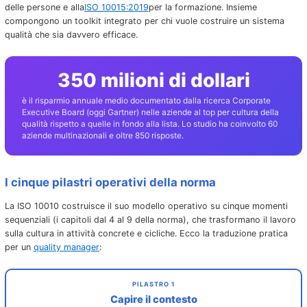
delle persone e alla
ISO 10015:2019
per la formazione. Insieme
compongono un toolkit integrato per chi vuole costruire un sistema
qualità che sia davvero efficace.
350 milioni di dollari
è il risparmio annuale medio documentato dalla ricerca Corporate
Executive Board (oggi Gartner) nelle aziende al top per cultura della
qualità rispetto a quelle in fondo alla lista. Lo studio ha coinvolto 60
aziende multinazionali e oltre 850 risposte.
I cinque pilastri operativi della norma
La ISO 10010 costruisce il suo modello operativo su cinque momenti
sequenziali (i capitoli dal 4 al 9 della norma), che trasformano il lavoro
sulla cultura in attività concrete e cicliche. Ecco la traduzione pratica
per un
quality manager
:
PILASTRO 1
Capire il contesto