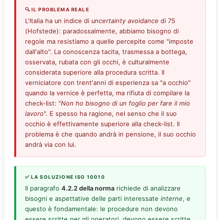
🔍 IL PROBLEMA REALE
L'Italia ha un indice di
uncertainty avoidance
di 75
(Hofstede): paradossalmente, abbiamo bisogno di
regole ma resistiamo a quelle percepite come "imposte
dall'alto". La conoscenza tacita, trasmessa a bottega,
osservata, rubata con gli occhi, è culturalmente
considerata superiore alla procedura scritta. Il
verniciatore con trent'anni di esperienza sa "a occhio"
quando la vernice è perfetta, ma rifiuta di compilare la
check-list: "
Non ho bisogno di un foglio per fare il mio
lavoro
". E spesso ha ragione, nel senso che il suo
occhio è effettivamente superiore alla check-list. Il
problema è che quando andrà in pensione, il suo occhio
andrà via con lui.
✅ LA SOLUZIONE ISO 10010
Il paragrafo
4.2.2 della norma
richiede di analizzare
bisogni e aspettative delle parti interessate
interne
, e
questo è fondamentale: le procedure non devono
essere scritte
per
gli operatori, devono essere scritte