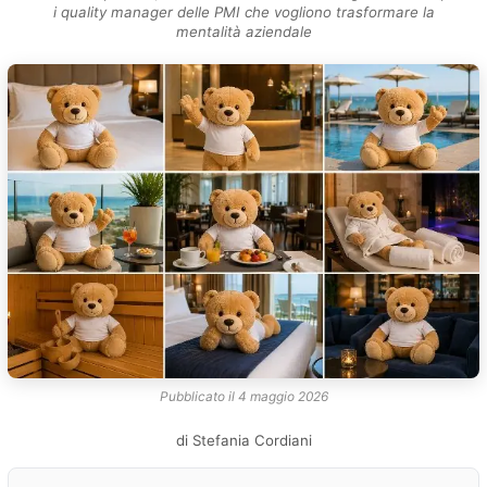
i quality manager delle PMI che vogliono trasformare la
mentalità aziendale
Pubblicato il 4 maggio 2026
di
Stefania Cordiani