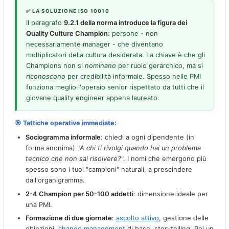
✅ LA SOLUZIONE ISO 10010
Il paragrafo
9.2.1 della norma introduce la figura dei
Quality Culture Champion
: persone - non
necessariamente manager - che diventano
moltiplicatori della cultura desiderata. La chiave è che gli
Champions non si
nominano
per ruolo gerarchico, ma si
riconoscono
per credibilità informale. Spesso nelle PMI
funziona meglio l'operaio senior rispettato da tutti che il
giovane quality engineer appena laureato.
🎯 Tattiche operative immediate:
Sociogramma informale
: chiedi a ogni dipendente (in
forma anonima) "
A chi ti rivolgi quando hai un problema
tecnico che non sai risolvere?
". I nomi che emergono più
spesso sono i tuoi "campioni" naturali, a prescindere
dall'organigramma.
2-4 Champion per 50-100 addetti
: dimensione ideale per
una PMI.
Formazione di due giornate
:
ascolto attivo
, gestione delle
obiezioni,
change management
di base, storytelling. Poi un