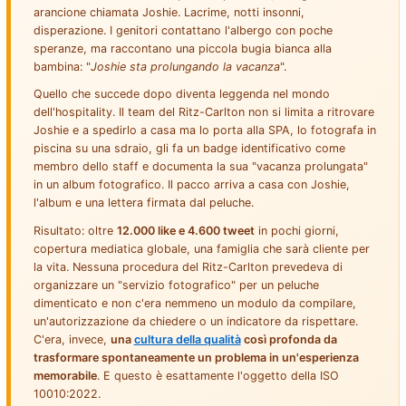
arancione chiamata Joshie. Lacrime, notti insonni,
disperazione. I genitori contattano l'albergo con poche
speranze, ma raccontano una piccola bugia bianca alla
bambina: "
Joshie sta prolungando la vacanza
".
Quello che succede dopo diventa leggenda nel mondo
dell'hospitality. Il team del Ritz-Carlton non si limita a ritrovare
Joshie e a spedirlo a casa ma lo porta alla SPA, lo fotografa in
piscina su una sdraio, gli fa un badge identificativo come
membro dello staff e documenta la sua "vacanza prolungata"
in un album fotografico. Il pacco arriva a casa con Joshie,
l'album e una lettera firmata dal peluche.
Risultato: oltre
12.000 like e 4.600 tweet
in pochi giorni,
copertura mediatica globale, una famiglia che sarà cliente per
la vita. Nessuna procedura del Ritz-Carlton prevedeva di
organizzare un "servizio fotografico" per un peluche
dimenticato e non c'era nemmeno un modulo da compilare,
un'autorizzazione da chiedere o un indicatore da rispettare.
C'era, invece,
una
cultura della qualità
così profonda da
trasformare spontaneamente un problema in un'esperienza
memorabile
. E questo è esattamente l'oggetto della ISO
10010:2022.