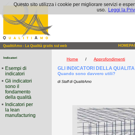
Questo sito utilizza i cookie per migliorare servizi e esper
uso.
Leggi la Pri
HOMEPA
QualitiAmo - La Qualità gratis sul web
Indicatori
Home
/
Approfondimenti
Esempi di
GLI INDICATORI DELLA QUALITA
indicatori
Quando sono davvero utili?
Gli indicatori
di Staff di QualitiAmo
sono il
fondamento
della qualità
Indicatori per
la lean
manufacturing