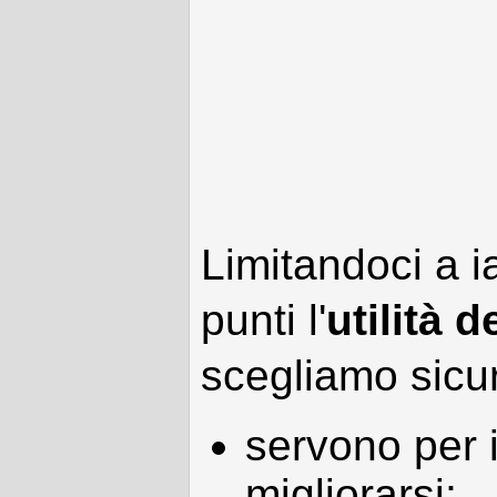
Limitandoci a i
punti l'
utilità d
scegliamo sicu
servono per 
migliorarsi;