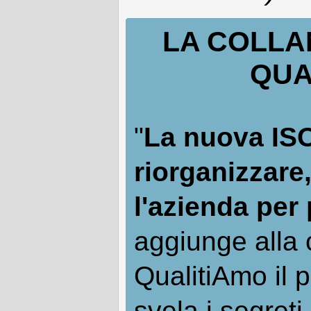
LA COLLAN
QUA
"
La nuova IS
riorganizzare
l'azienda per
aggiunge alla c
QualitiAmo il 
svela i segreti