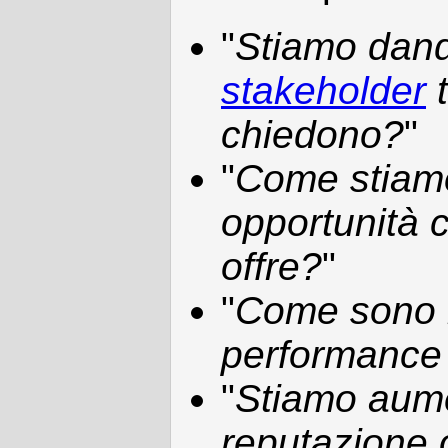
"
Stiamo dand
stakeholder
t
chiedono?
"
"
Come stiamo
opportunità c
offre?
"
"
Come sono l
performance 
"
Stiamo aume
reputazione