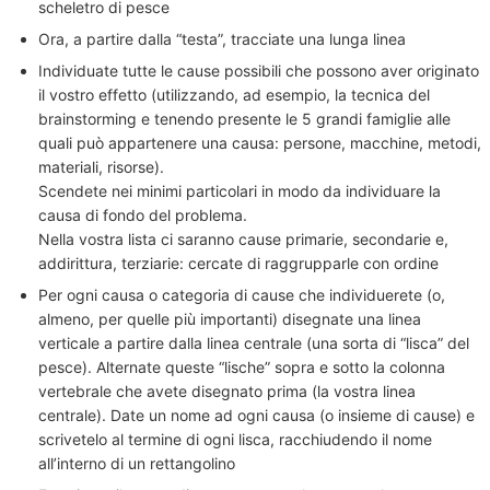
scheletro di pesce
Ora, a partire dalla “testa”, tracciate una lunga linea
Individuate tutte le cause possibili che possono aver originato
il vostro effetto (utilizzando, ad esempio, la tecnica del
brainstorming e tenendo presente le 5 grandi famiglie alle
quali può appartenere una causa: persone, macchine, metodi,
materiali, risorse).
Scendete nei minimi particolari in modo da individuare la
causa di fondo del problema.
Nella vostra lista ci saranno cause primarie, secondarie e,
addirittura, terziarie: cercate di raggrupparle con ordine
Per ogni causa o categoria di cause che individuerete (o,
almeno, per quelle più importanti) disegnate una linea
verticale a partire dalla linea centrale (una sorta di “lisca” del
pesce). Alternate queste “lische” sopra e sotto la colonna
vertebrale che avete disegnato prima (la vostra linea
centrale). Date un nome ad ogni causa (o insieme di cause) e
scrivetelo al termine di ogni lisca, racchiudendo il nome
all’interno di un rettangolino