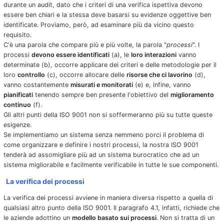
durante un audit, dato che i criteri di una verifica ispettiva devono
essere ben chiari e la stessa deve basarsi su evidenze oggettive ben
identificate. Proviamo, però, ad esaminare più da vicino questo
requisito.
C'è una parola che compare più e più volte, la parola "
processi
". I
processi
devono essere identificati
(a), le
loro interazioni
vanno
determinate (b), occorre applicare dei criteri e delle metodologie per il
loro
controllo
(c), occorre allocare delle
risorse che ci lavorino
(d),
vanno costantemente
misurati e monitorati
(e) e, infine, vanno
pianificati
tenendo sempre ben presente l'obiettivo del
miglioramento
continuo
(f).
Gli altri punti della ISO 9001 non si soffermeranno più su tutte queste
esigenze.
Se implementiamo un sistema senza nemmeno porci il problema di
come organizzare e definire i nostri processi, la nostra ISO 9001
tenderà ad assomigliare più ad un sistema burocratico che ad un
sistema migliorabile e facilmente verificabile in tutte le sue componenti.
La verifica dei processi
La verifica dei processi avviene in maniera diversa rispetto a quella di
qualsiasi altro punto della ISO 9001. Il paragrafo 4.1, infatti, richiede che
le aziende adottino un
modello basato sui processi
. Non si tratta di un