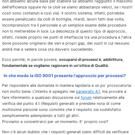
non abbiamo alcuna base per stabilire se abbiamo raggiunto il massimo
dell'efficienza oppure no (e cioè se siamo abbastanza veloci, se i nostri
costi sono contenuti e così via). Il nostro sistema, infatti, potrebbe
essere penalizzato da colli di bottiglia, ritardi, lavori fatti due volte,
incomprensioni tra il personale e un semplice esame delle procedure
non lo metterebbe in luce. La debolezza di questo tipo di approccio,
infatti, risiede proprio nei punti di interfaccia tra una procedura e l'altra
dove possono originarsi dei veri e propri gap, dei vuoti in cui nessuno
andrà mai a vedere cosa sta davvero succedendo.
Ecco perché, in parole povere,
occuparsi di processi è, addirittura,
fondamentale se vogliamo ragionare in un'ottica di Qualità
.
In che modo la ISO 9001 presenta l'approccio per processi?
Per rispondere alla domanda in maniera lapidaria e un po' provocatoria:
non molto bene. L'intento è spiegato nel
paragrafo 4.1
, ma provate a
fare riferimento a qualsiasi discussione sul
forum
relativamente alla
verifica del punto 4.1 (Requisiti generali) e prendete nota di come
moltissime persone sono convinte che il requisito sia soddisfatto
semplicemente adempiendo a tutti gli altri.
Proviamo a concentrarci per un momento. E' proprio così?
Non c'è alcun dubbio che i requisiti generali siano difficili da verificare