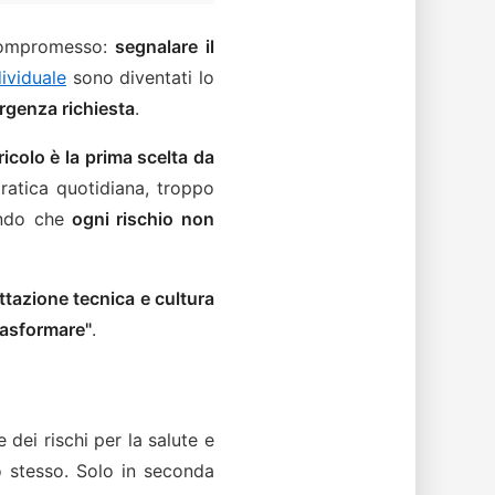
 compromesso:
segnalare il
dividuale
sono diventati lo
urgenza richiesta
.
ricolo è la prima scelta da
pratica quotidiana, troppo
ando che
ogni rischio non
tazione tecnica e cultura
trasformare"
.
e dei rischi per la salute e
lo stesso. Solo in seconda