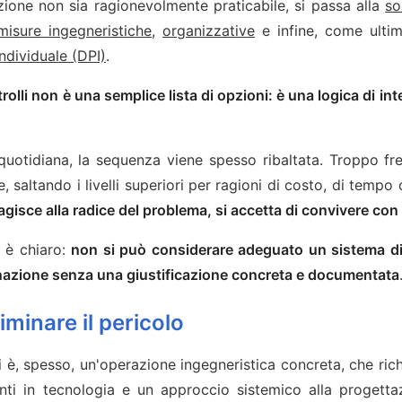
azione non sia ragionevolmente praticabile, si passa alla
so
misure ingegneristiche
,
organizzative
e infine, come ultima
individuale (DPI)
.
olli non è una semplice lista di opzioni: è una logica di in
quotidiana, la sequenza viene spesso ribaltata. Troppo fr
, saltando i livelli superiori per ragioni di costo, di tempo 
agisce alla radice del problema, si accetta di convivere con i
 è chiaro:
non si può considerare adeguato un sistema di
iminazione senza una giustificazione concreta e documentata
iminare il pericolo
li è, spesso, un'operazione ingegneristica concreta, che ri
enti in tecnologia e un approccio sistemico alla progetta