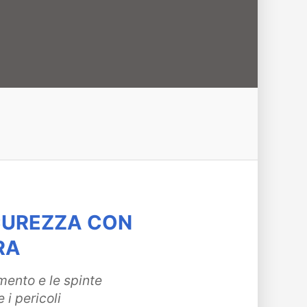
SICUREZZA CON
RA
mento e le spinte
 i pericoli