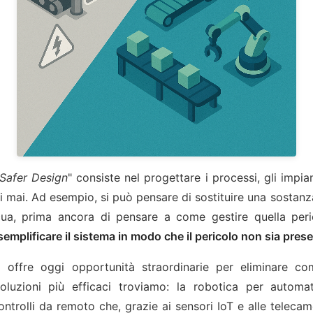
 Safer Design
" consiste nel progettare i processi, gli impia
eri mai. Ad esempio, si può pensare di sostituire una sostan
ocua, prima ancora di pensare a come gestire quella per
emplificare il sistema in modo che il pericolo non sia present
o offre oggi opportunità straordinarie per eliminare com
luzioni più efficaci troviamo: la robotica per automatiz
ontrolli da remoto che, grazie ai sensori IoT e alle telecame