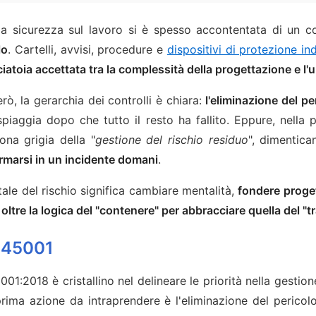
ella sicurezza sul lavoro si è spesso accontentata di un
lo
. Cartelli, avvisi, procedure e
dispositivi di protezione in
iatoia accettata tra la complessità della progettazione e l'
ò, la gerarchia dei controlli è chiara:
l'eliminazione del pe
 spiaggia dopo che tutto il resto ha fallito. Eppure, nella 
ona grigia della "
gestione del rischio residuo
", dimentic
rmarsi in un incidente domani
.
tale del rischio significa cambiare mentalità,
fondere proget
oltre la logica del "contenere" per abbracciare quella del "
O 45001
001:2018 è cristallino nel delineare le priorità nella gestion
prima azione da intraprendere è l'eliminazione del perico