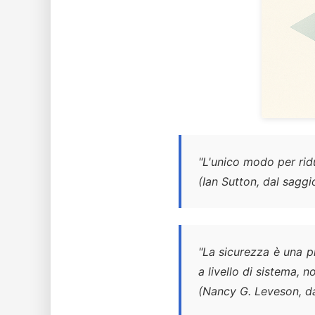
"
L'unico modo per ridur
(Ian Sutton, dal saggi
"
La sicurezza è una p
a livello di sistema, 
(Nancy G. Leveson, dal