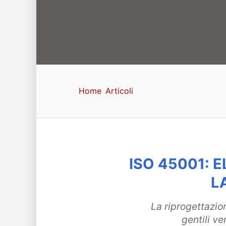
Home
Articoli
ISO 45001: E
L
La riprogettazio
gentili ve