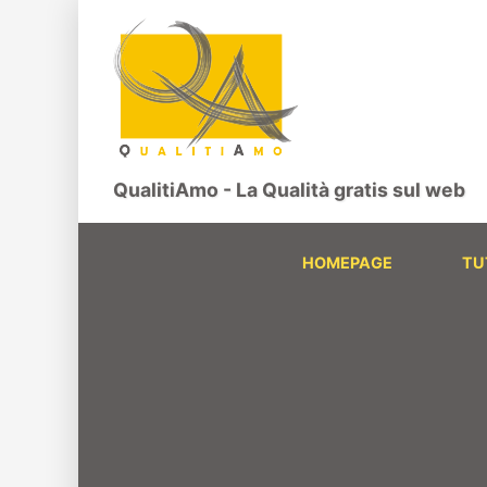
QualitiAmo - La Qualità gratis sul web
HOMEPAGE
TU