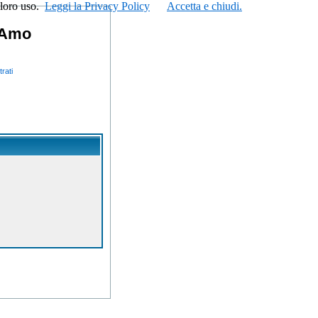
 loro uso.
Leggi la Privacy Policy
Accetta e chiudi.
tiAmo
rati