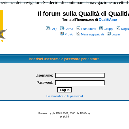
sperienza dei navigatori. Se decidi di continuare la navigazione accetti il
Il forum sulla Qualità di Quali
Torna all'homepage di
QualitiAmo
FAQ
Cerca
Lista utenti
Gruppi
Regist
Profilo
Messaggi privati
Log in
Inserisci username e password per entrare.
Username:
Password:
Ho dimenticato la password
Powered by
phpBB
© 2001, 2005 phpBB Group
phpbb.it